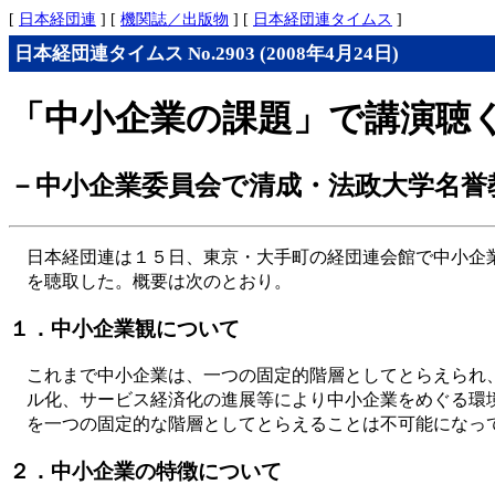
[
日本経団連
] [
機関誌／出版物
] [
日本経団連タイムス
]
日本経団連タイムス No.2903 (2008年4月24日)
「中小企業の課題」で講演聴
－中小企業委員会で清成・法政大学名誉
日本経団連は１５日、東京・大手町の経団連会館で中小企
を聴取した。概要は次のとおり。
１．中小企業観について
これまで中小企業は、一つの固定的階層としてとらえられ
ル化、サービス経済化の進展等により中小企業をめぐる環
を一つの固定的な階層としてとらえることは不可能になっ
２．中小企業の特徴について