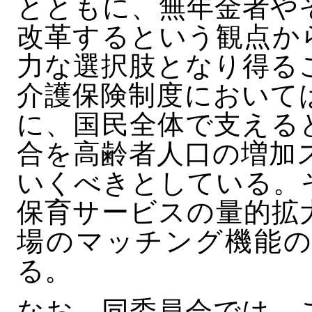
とともに、無年金者や
改革するという観点か
力な選択肢となり得る
介護保険制度において
に、国民全体で支える
合を高齢者人口の増加
いくべきとしている。
保育サービスの量的拡
場のマッチング機能の
る。
なお、同委員会では、