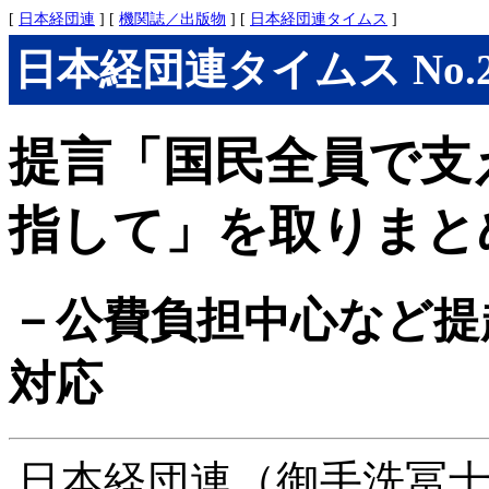
[
日本経団連
] [
機関誌／出版物
] [
日本経団連タイムス
]
日本経団連タイムス No.290
提言「国民全員で支
指して」を取りまと
－公費負担中心など提
対応
日本経団連（御手洗冨