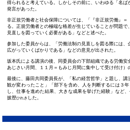
得られると考えている。しかしその前に、いわゆる「名ば
発言があった。
非正規労働者と社会保障については、「『非正規労働』＝
る。正規労働者との極端な格差が生じていることが問題で
見直しを図っていく必要がある」などと述べた。
参加した委員からは、「労働法制の見直しを図る際には、
広がっていくばかりである」などの意見が出された。
坂本氏による講演の後、同委員会の下部組織である労働安
あじさい月間、１１月＝もみじ月間に集中して受け付け）
最後に、藤田共同委員長が、「私の経営哲学」と題し、講
観が変わったこと」「部下を含め、人を判断するには３年
し、仕事を進めた結果、大きな成果を挙げた経験」など、
披歴
した。
ひれき