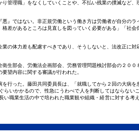
かり管理職」をなくしていくことや、不払い残業の撲滅など、
『悪』ではない。非正規労働という働き方は労働者が自分のラ
、格差があるところは見直しを図っていく必要がある」「社会
企業の体力差も配慮すべきであり、そうしないと、法改正に対
全衛生部会、労働法企画部会、労務管理問題検討部会の２００
の要望内容に関する審議が行われた。
演を行った。藤田共同委員長は、「就職してから２回の大病を
ぐらいかかるので、性急にうわべで人を判断してはならない
長い職業生活の中で培われた職業観や組織・経営に対する考