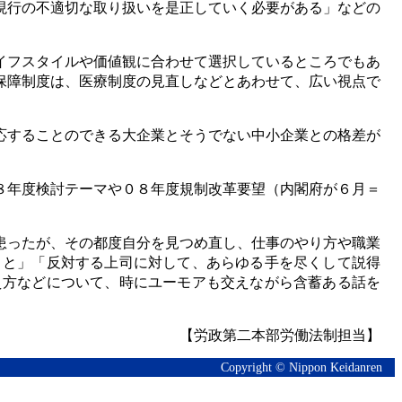
現行の不適切な取り扱いを是正していく必要がある」などの
イフスタイルや価値観に合わせて選択しているところでもあ
保障制度は、医療制度の見直しなどとあわせて、広い視点で
応することのできる大企業とそうでない中小企業との格差が
８年度検討テーマや０８年度規制改革要望（内閣府が６月＝
患ったが、その都度自分を見つめ直し、仕事のやり方や職業
こと」「反対する上司に対して、あらゆる手を尽くして説得
え方などについて、時にユーモアも交えながら含蓄ある話を
【労政第二本部労働法制担当】
Copyright © Nippon Keidanren