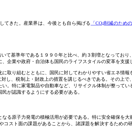
してきた。産業界は、今後とも自ら掲げる
「CO
削減のため
2
。
おいて基準年である１９９０年と比べ、約３割増となっており
に、企業や政府・自治体も国民のライフスタイルの変革を支援
化に取り組むとともに、国民に対してわかりやすい省エネ情報
に対し、税制上・財政上の措置を講じるべきである。その上で
たい。特に家電製品や自動車など、リサイクル体制が整ってい
国民が認識するようにする必要がある。
となる原子力発電の積極活用が必要である。特に安全確保を大
やコスト面の課題があることから、諸課題を解決するための