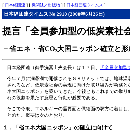
[
日本経団連
] [
機関誌／出版物
] [
日本経団連タイムス
]
日本経団連タイムス No.2910 (2008年6月26日)
提言「全員参加型の低炭素社
－省エネ・省CO
大国ニッポン確立と形
2
日本経団連（御手洗冨士夫会長）は１７日、
「全員参加型
今年７月に洞爺湖で開催されるＧ８サミットでは、地球温
されるなど、低炭素社会の実現に向けた取り組みが急務と
ネ大国ニッポン」を築いてきた。今後ともこれまでの取り
れの役割を果たす意思と行動が必要である。
そこで今般、エネルギーの需要面と供給面の双方に着目し
とめた。概要は次のとおり。
１．「省エネ大国ニッポン」の確立に向けて