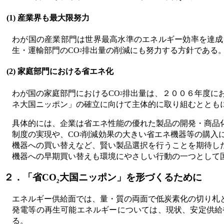
(1) 産業界も最大限努力
わが国の産業部門は世界最高水準のエネルギー効率を達成
生・運輸部門のCO
排出量の削減にも努力する方針である
2
(2) 家庭部門における省エネ化
わが国の家庭部門におけるCO
排出量は、２００６年度に
2
ネ大国ニッポン」の確立に向けて主体的に取り組むととも
具体的には、企業は省エネ性能の優れた製品の開発・商品
制度の実現や、CO
削減効果の大きい省エネ機器等の購入
2
機器への買い替えなど、賢い製品選択を行うことを期待し
機器への早期買い替えも環境にやさしい行動の一つとして
２．「省CO
大国ニッポン」を形づくるために
2
エネルギー供給面では、量・質の両面で低炭素化の切り札
発電等の再生可能エネルギーについては、現状、安定供給
る。