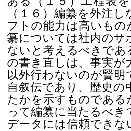
ある（１５）工程表を
（１６）編纂を外注し
フトの能力は高いもの
纂については社内のサ
ないと考えるべきであ
の書き直しは、事実が
以外行わないのが賢明
自叙伝であり、歴史の
たかを示すものである
って編纂に当たるべき
データには信頼できな