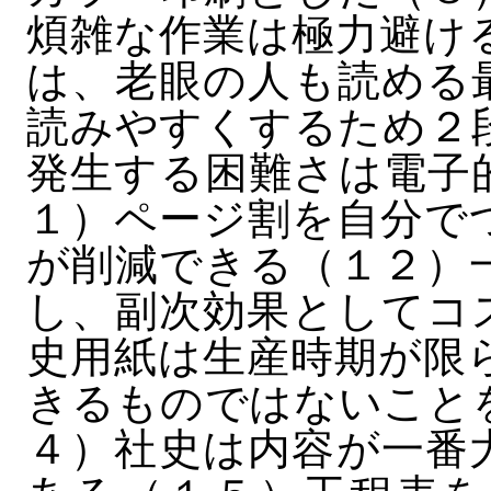
煩雑な作業は極力避け
は、老眼の人も読める
読みやすくするため２
発生する困難さは電子
１）ページ割を自分で
が削減できる（１２）
し、副次効果としてコ
史用紙は生産時期が限
きるものではないこと
４）社史は内容が一番