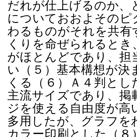
だれが仕上げるのか、
についておおよそのピ
わるものがそれを共有
くりを命ぜられるとき
がほとんどであり、担
い（５）基本構想が決
くる（６）Ａ４判とし
主流サイズであり、掲
ジを使える自由度が高
多用したが、グラフを
カラー印刷とした（８