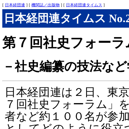
[
日本経団連
] [
機関誌／出版物
] [
日本経団連タイムス
]
日本経団連タイムス No.291
第７回社史フォーラ
－社史編纂の技法など
日本経団連は２日、東
７回社史フォーラム」
者など約１００名が参
としてどのように役立