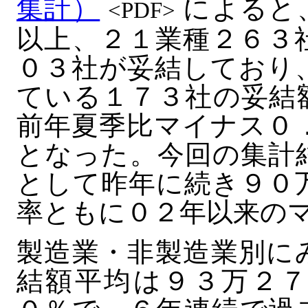
集計）
によると
<PDF>
以上、２１業種２６３
０３社が妥結しており
ている１７３社の妥結
前年夏季比マイナス０
となった。今回の集計
として昨年に続き９０
率ともに０２年以来の
製造業・非製造業別に
結額平均は９３万２７