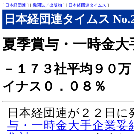
[
日本経団連
] [
機関誌／出版物
] [
日本経団連タイムス
]
日本経団連タイムス No.291
夏季賞与・一時金大
－１７３社平均９０万
イナス０．０８％
日本経団連が２２日に
与・一時金大手企業妥