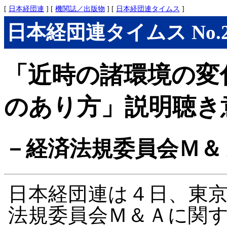
[
日本経団連
] [
機関誌／出版物
] [
日本経団連タイムス
]
日本経団連タイムス No.291
「近時の諸環境の変
のあり方」説明聴き
－経済法規委員会Ｍ＆
日本経団連は４日、東
法規委員会Ｍ＆Ａに関