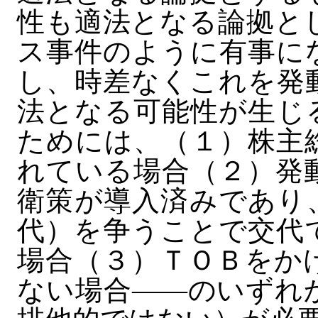
性も適法となる論拠と
ス事件のように有事に
し、時差なくこれを発
法となる可能性が生じ
ためには、（１）株主
れている場合（２）発
衛策が導入済みであり
代）を争うことで交代
場合（３）ＴＯＢをか
ない場合――のいずれ