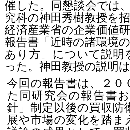
催した。同懇談会では
究科の神田秀樹教授を
経済産業省の企業価値
報告書「近時の諸環境
あり方」について説明
った。神田教授の説明
今回の報告書は、２０
た同研究会の報告書お
針」制定以後の買収防
展や市場の変化を踏ま