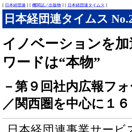
[
日本経団連
] [
機関誌／出版物
] [
日本経団連タイムス
]
日本経団連タイムス No.291
イノベーションを加
ワードは“本物”
－第９回社内広報フォーラム
／関西圏を中心に１６
日本経団連事業サービ