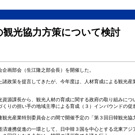
の観光協力方策について検討
会企画部会（生江隆之部会長）を開催した。
た諸政策を提言してきたが、今年度は、人材育成による観光産
光資源課長から、観光人材の育成に関する政府の取り組みにつ
づくりの担い手の地域主導による育成（３）インバウンドの促
連観光産業特別委員会との間で開催予定の「第３回日韓観光協
経済連携促進の一環として、日中韓３国を中心とする北東アジ