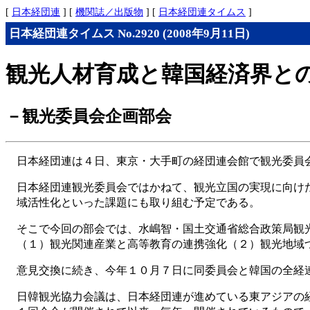
[
日本経団連
] [
機関誌／出版物
] [
日本経団連タイムス
]
日本経団連タイムス No.2920 (2008年9月11日)
観光人材育成と韓国経済界と
－観光委員会企画部会
日本経団連は４日、東京・大手町の経団連会館で観光委員
日本経団連観光委員会ではかねて、観光立国の実現に向け
域活性化といった課題にも取り組む予定である。
そこで今回の部会では、水嶋智・国土交通省総合政策局観
（１）観光関連産業と高等教育の連携強化（２）観光地域
意見交換に続き、今年１０月７日に同委員会と韓国の全経
日韓観光協力会議は、日本経団連が進めている東アジアの