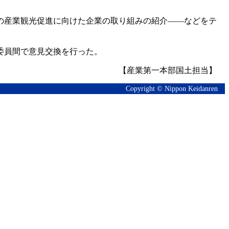
の産業観光促進に向けた企業の取り組みの紹介――などをテ
委員間で意見交換を行った。
【産業第一本部国土担当】
Copyright © Nippon Keidanren