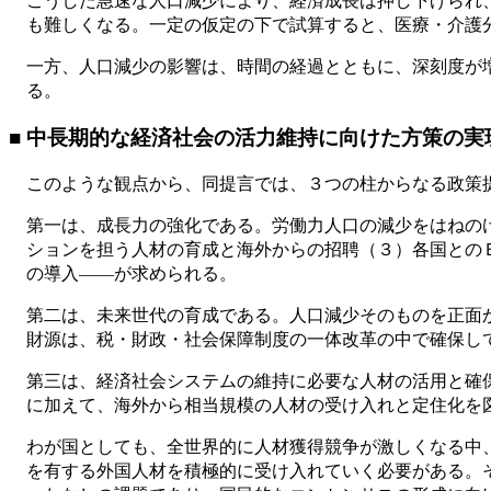
こうした急速な人口減少により、経済成長は押し下げられ
も難しくなる。一定の仮定の下で試算すると、医療・介護
一方、人口減少の影響は、時間の経過とともに、深刻度が
る。
■ 中長期的な経済社会の活力維持に向けた方策の実
このような観点から、同提言では、３つの柱からなる政策
第一は、成長力の強化である。労働力人口の減少をはねの
ションを担う人材の育成と海外からの招聘（３）各国との
の導入――が求められる。
第二は、未来世代の育成である。人口減少そのものを正面
財源は、税・財政・社会保障制度の一体改革の中で確保し
第三は、経済社会システムの維持に必要な人材の活用と確
に加えて、海外から相当規模の人材の受け入れと定住化を
わが国としても、全世界的に人材獲得競争が激しくなる中
を有する外国人材を積極的に受け入れていく必要がある。