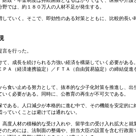
、財政・年金制度は持続困難となるばかりでなく、医療や介護
分野では、約１８０万人の人材不足が発生する。
増していく。そこで、即効性のある対策とともに、比較的長い
現
提言を行った。
けて、成長を続けられる力強い経済を構築していく必要がある
ＥＰＡ（経済連携協定）／ＦＴＡ（自由貿易協定）の締結促進
から食い止める努力として、抜本的な少子化対策を推進し、出
ていく必要がある。同時に、公教育の再生が不可欠である。
保である。人口減少が本格的に進む中で、その機能を安定的に
図っていくことは避けては通れない。
、高度人材の積極的な受け入れや、留学生の受け入れ拡大と就
そのためには、法制面の整備や、担当大臣の設置を含む行政面