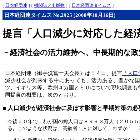
[
日本経団連
] [
機関誌／出版物
] [
日本経団連タイムス
]
日本経団連タイムス No.2925 (2008年10月16日)
提言「人口減少に対応した経
－経済社会の活力維持へ、中長期的な政
日本経団連（御手洗冨士夫会長）は１４日、提言
「人口
減少社会が到来する中にあっても、活力ある、豊かな国
ツ、イギリス等、欧州４カ国とＥＵについて現地調査も
同提言の概要は、次のとおり。
■ 人口減少が経済社会に及ぼす影響と早期対策の必
今後５０年で、わが国の総人口は８９９３万人（２０５５
る。このような状況は、高齢者１人に対して、わずか１．