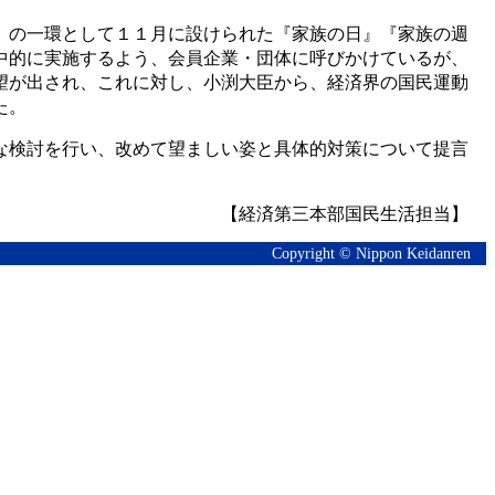
』の一環として１１月に設けられた『家族の日』『家族の週
中的に実施するよう、会員企業・団体に呼びかけているが、
望が出され、これに対し、小渕大臣から、経済界の国民運動
た。
な検討を行い、改めて望ましい姿と具体的対策について提言
【経済第三本部国民生活担当】
Copyright © Nippon Keidanren