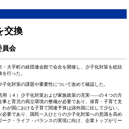
を交換
委員会
京・大手町の経団連会館で会合を開催し、少子化対策を総括
換を行った。
少子化対策の課題や重要性について改めて確認した。
活用（４）少子化対策および家族政策の充実――の４つの方
仕事と育児の両立環境の整備が必要であり、保育・子育て支
、わが国における子育て関連予算は諸外国に比して少ない。
が必要であり、国民一人ひとりの少子化対策への意識を高め
ワーク・ライフ・バランスの実現に向け、企業トップがリー