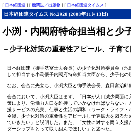
[
日本経団連
] [
機関誌／出版物
] [
日本経団連タイムス
]
日本経団連タイムス No.2928 (2008年11月13日)
小渕・内閣府特命担当相と少
－少子化対策の重要性アピール、子育て
日本経団連（御手洗冨士夫会長）の少子化対策委員会（池
して担当する小渕優子内閣府特命担当大臣から、少子化の
なお、会合に先立ち、小渕大臣と御手洗会長、森田富治郎
会合において、小渕大臣はまず、「日本が人口減少局面に
策により、労働力人口を維持していかなければならない」
援サービスの充実、仕事と生活の調和（ワーク・ライフ・
今後、少子化対策の重要性をアピールし予算拡大を図るた
ていきたい」と説明した。また、「女性に対する両立支援
ダーシップをとって取り組んでほしい」と述べた。