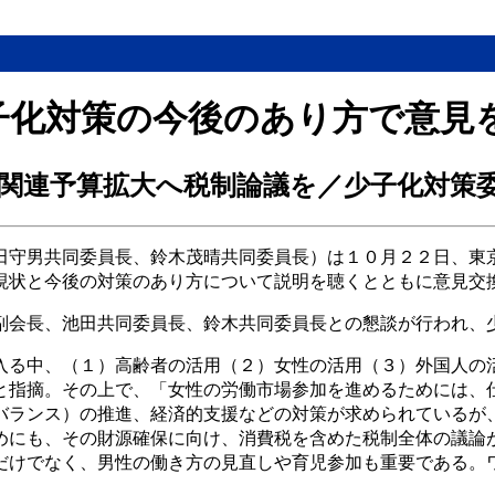
子化対策の今後のあり方で意見
関連予算拡大へ税制論議を／少子化対策
田守男共同委員長、鈴木茂晴共同委員長）は１０月２２日、東
現状と今後の対策のあり方について説明を聴くとともに意見交
副会長、池田共同委員長、鈴木共同委員長との懇談が行われ、
入る中、（１）高齢者の活用（２）女性の活用（３）外国人の
と指摘。その上で、「女性の労働市場参加を進めるためには、
バランス）の推進、経済的支援などの対策が求められているが
めにも、その財源確保に向け、消費税を含めた税制全体の議論
だけでなく、男性の働き方の見直しや育児参加も重要である。