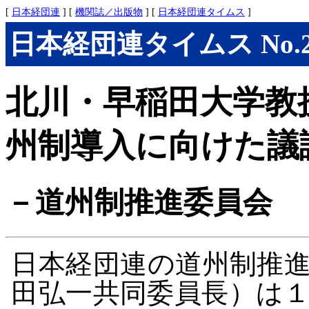
[
日本経団連
] [
機関誌／出版物
] [
日本経団連タイムス
]
日本経団連タイムス No.292
北川・早稲田大学教
州制導入に向けた議
－道州制推進委員会
日本経団連の道州制推
田弘一共同委員長）は