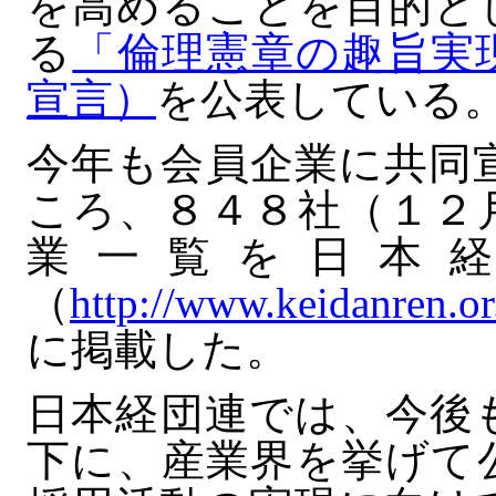
を高めることを目的と
る
「倫理憲章の趣旨実
宣言）
を公表している
今年も会員企業に共同
ころ、８４８社（１２
業一覧を日本
（
http://www.keidanren.or
に掲載した。
日本経団連では、今後
下に、産業界を挙げて