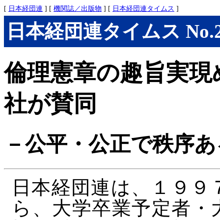
[
日本経団連
] [
機関誌／出版物
] [
日本経団連タイムス
]
日本経団連タイムス No.293
倫理憲章の趣旨実現
社が賛同
－公平・公正で秩序あ
日本経団連は、１９９
ら、大学卒業予定者・