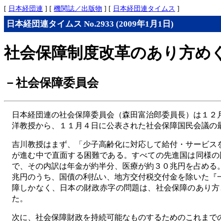
[
日本経団連
] [
機関誌／出版物
] [
日本経団連タイムス
]
日本経団連タイムス No.2933 (2009年1月1日)
社会保障制度改革のあり方め
－社会保障委員会
日本経団連の社会保障委員会（森田富治郎委員長）は１２
洋教授から、１１月４日に公表された社会保障国民会議の
吉川教授はまず、「少子高齢化に対応して給付・サービス
が進む中で直面する困難である。すべての先進国は同様の
で、その内訳は年金が約半分、医療が約３０兆円を占める
兆円のうち、国債の利払い、地方交付税交付金を除いた『
障しかなく、日本の財政赤字の問題は、社会保障のあり方
た。
次に、社会保障財政を持続可能なものするためのこれまで