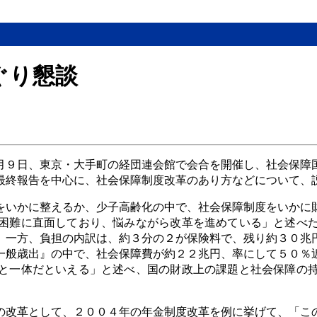
ぐり懇談
月９日、東京・大手町の経団連会館で会合を開催し、社会保障
最終報告を中心に、社会保障制度改革のあり方などについて、
をいかに整えるか、少子高齢化の中で、社会保障制度をいかに
困難に直面しており、悩みながら改革を進めている」と述べ
。一方、負担の内訳は、約３分の２が保険料で、残り約３０兆
一般歳出』の中で、社会保障費が約２２兆円、率にして５０％
と一体だといえる」と述べ、国の財政上の課題と社会保障の
の改革として、２００４年の年金制度改革を例に挙げて、「こ