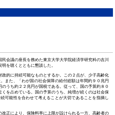
国民会議の座長を務めた東京大学大学院経済学研究科の吉川
説明を聴くとともに懇談した。
財政的に持続可能なものとするか。この２点が、少子高齢化
た。また、「わが国の社会保障の給付総額は年間約９０兆円
円のうち約２２兆円が国税である。従って、国の予算約８０
近くを占めている。国の予算のうち、純増が続くのは社会保
持続可能性を合わせて考えることが大切であることを指摘し
の改正により、保険料率に上限が設けられる一方、高齢者の