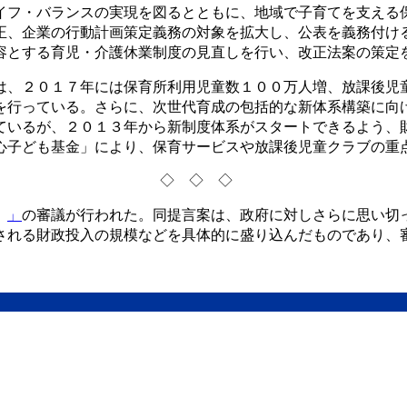
イフ・バランスの実現を図るとともに、地域で子育てを支える
正、企業の行動計画策定義務の対象を拡大し、公表を義務付け
容とする育児・介護休業制度の見直しを行い、改正法案の策定
は、２０１７年には保育所利用児童数１００万人増、放課後児
を行っている。さらに、次世代育成の包括的な新体系構築に向
ているが、２０１３年から新制度体系がスタートできるよう、
心子ども基金」により、保育サービスや放課後児童クラブの重
◇◇◇
）
」
の審議が行われた。同提言案は、政府に対しさらに思い切
される財政投入の規模などを具体的に盛り込んだものであり、