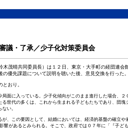
審議・了承／少子化対策委員会
鈴木茂晴共同委員長）は１２日、東京・大手町の経団連会
後の優先課題について説明を聴いた後、意見交換を行った
のとおり。
少局面に入っている。少子化傾向がこのまま進行した場合、２
たる世代の多くは、これから生まれる子どもたちであり、団塊
らない。
るが、この要因として、結婚においては、経済的基盤の確立や
影響があるとみられる。そこで、政府では０７年に「『子ど