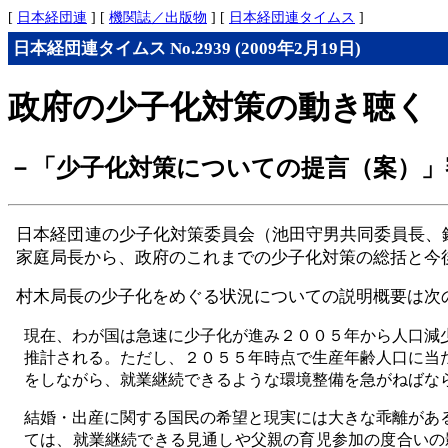
[
日本経団連
] [
機関誌／出版物
] [
日本経団連タイムス
]
日本経団連タイムス No.2939 (2009年2月19日)
政府の少子化対策の動き聴く
－「少子化対策についての提言（案）」
日本経団連の少子化対策委員会（池田守男共同委員長、
家庭局長から、政府のこれまでの少子化対策の総括と今
村木局長の少子化をめぐる状況についての説明概要は次
現在、わが国は急速に少子化が進み２００５年から人口減
推計される。ただし、２０５５年時点で生産年齢人口に当
をしながら、就業継続できるような環境整備を急がねばな
結婚・出産に関する国民の希望と現実には大きな乖離があ
ては、就業継続できる見通しや父親の育児参加の度合いの