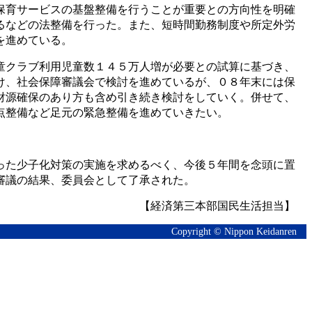
保育サービスの基盤整備を行うことが重要との方向性を明確
るなどの法整備を行った。また、短時間勤務制度や所定外労
を進めている。
童クラブ利用児童数１４５万人増が必要との試算に基づき、
け、社会保障審議会で検討を進めているが、０８年末には保
財源確保のあり方も含め引き続き検討をしていく。併せて、
点整備など足元の緊急整備を進めていきたい。
った少子化対策の実施を求めるべく、今後５年間を念頭に置
審議の結果、委員会として了承された。
【経済第三本部国民生活担当】
Copyright © Nippon Keidanren