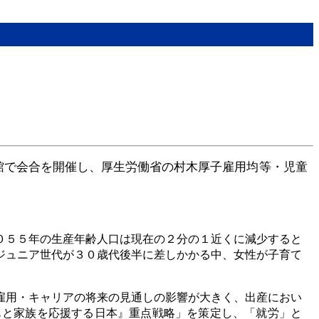
館で会合を開催し、厚生労働省の村木厚子雇用均等・児童
。
０５５年の生産年齢人口は現在の２分の１近くに減少すると
ジュニア世代が３０歳代後半に差しかかる中、女性が子育て
雇用・キャリアの将来の見通しの影響が大きく、出産におい
もと家族を応援する日本』重点戦略」を策定し、「就労」と