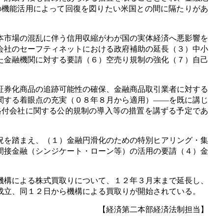
の機能活用によって回復を図りたい米国との間に隔たりがあ
本市場の混乱に伴う信用収縮がわが国の実体経済へ悪影響を
会社のセーフティネットにおける政府補助の延長（３）中小
た金融機関に対する要請（６）空売り規制の強化（７）自己
証券化商品の追跡可能性の確保、金融商品取引業者に対する
関する着眼点の充実（０８年８月から適用）――を既に講じ
格付会社に関する公的規制の導入等の措置を講ずる予定であ
況を踏まえ、（１）金融円滑化のための特別ヒアリング・集
間接金融（シンジケート・ローン等）の活用の要請（４）金
機構による株式買取りについて、１２年３月末まで延長し、
成立、同１２日から機構による買取りが開始されている。
【経済第二本部経済法制担当】