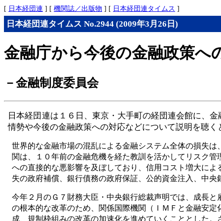
[
日本経団連
] [
機関誌／出版物
] [
日本経団連タイムス
]
日本経団連タイムス No.2944 (2009年3月26日)
金融庁から今後の金融政策へ
－金融制度委員会
日本経団連は１６日、東京・大手町の経団連会館に、金
情勢や今後の金融政策への対応などについて説明を聴く
世界的な金融市場の混乱による金融システム全体の損失は
関は、１０年前の金融危機を経た教訓を活かしてリスク管
への直接的な悪影響を及ぼしており、信用コスト増大によ
失の政府補償、銀行債務の政府保証、公的資金注入、中央
今年２月のＧ７財務大臣・中央銀行総裁声明では、成長と
の根本的な改革のため、関係国際機関（ＩＭＦと金融安定
成、規制枠組みの改革の加速化を進めていくこととした。