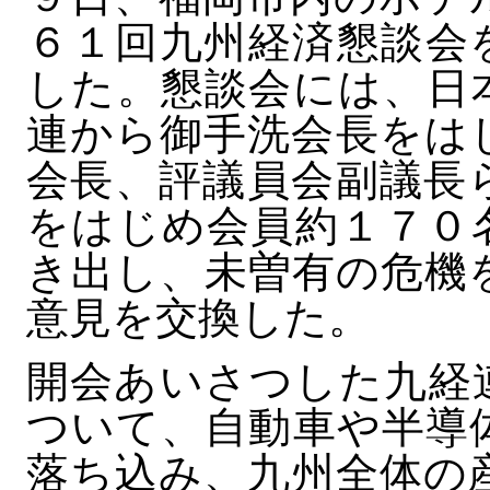
６１回九州経済懇談会
した。懇談会には、日
連から御手洗会長をは
会長、評議員会副議長
をはじめ会員約１７０
き出し、未曽有の危機
意見を交換した。
開会あいさつした九経
ついて、自動車や半導
落ち込み、九州全体の