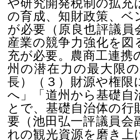
や研究開発税制の拡充
の育成、知財政策、ベ
が必要（原良也評議員
産業の競争力強化を図
充が必要。農商工連携
州の潜在力の最大限の
長）（３）財源や権限
へ」「道州から基礎自
とで、基礎自治体の行
要（池田弘一評議員会
れの観光資源を磨き上