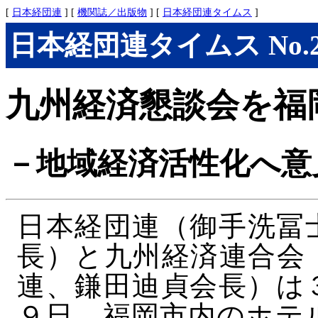
[
日本経団連
] [
機関誌／出版物
] [
日本経団連タイムス
]
日本経団連タイムス No.294
九州経済懇談会を福
－地域経済活性化へ意
日本経団連（御手洗冨
長）と九州経済連合会
連、鎌田迪貞会長）は
９日、福岡市内のホテ