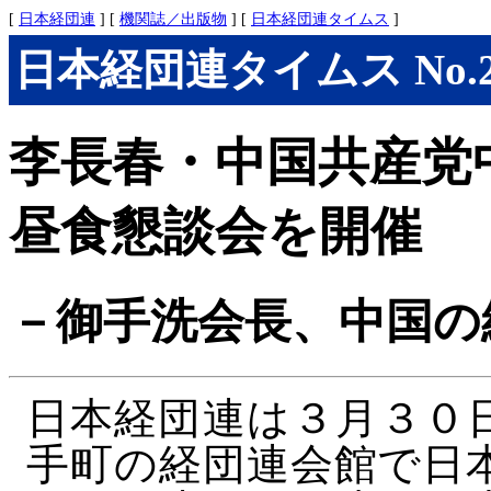
[
日本経団連
] [
機関誌／出版物
] [
日本経団連タイムス
]
日本経団連タイムス No.294
李長春・中国共産党
昼食懇談会を開催
－御手洗会長、中国の
日本経団連は３月３０
手町の経団連会館で日