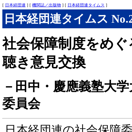
[
日本経団連
] [
機関誌／出版物
] [
日本経団連タイムス
]
日本経団連タイムス No.296
社会保障制度をめぐ
聴き意見交換
－田中・慶應義塾大学
委員会
日本経団連の社会保障