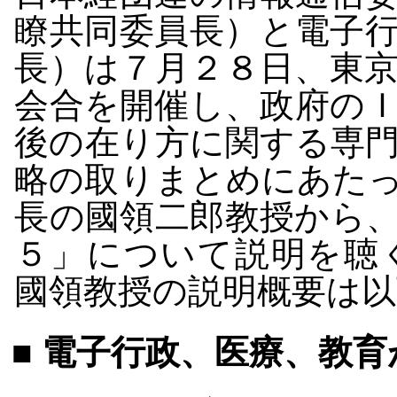
瞭共同委員長）と電子
長）は７月２８日、東
会合を開催し、政府の
後の在り方に関する専
略の取りまとめにあた
長の國領二郎教授から
５」について説明を聴
國領教授の説明概要は
■ 電子行政、医療、教