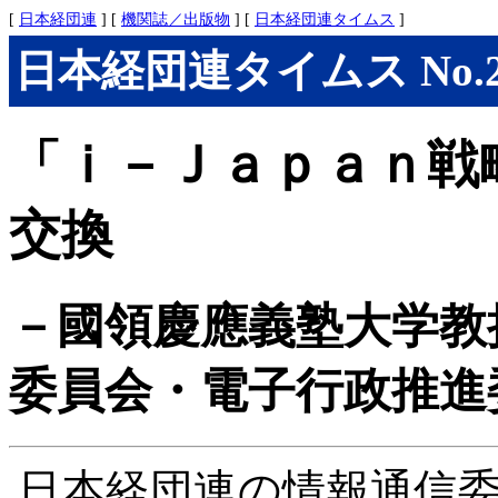
[
日本経団連
] [
機関誌／出版物
] [
日本経団連タイムス
]
日本経団連タイムス No.296
「ｉ－Ｊａｐａｎ戦
交換
－國領慶應義塾大学教
委員会・電子行政推進
日本経団連の情報通信