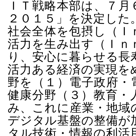
ＩＴ戦略本部は、７月
２０１５」を決定した
社会全体を包摂し（Ｉ
活力を生み出す（Ｉｎ
り、安心に暮らせる長
活力ある経済の実現を
野を（１）電子政府・
健康分野（３）教育・
み、これに産業・地域
デジタル基盤の整備が
タル技術・情報の利活