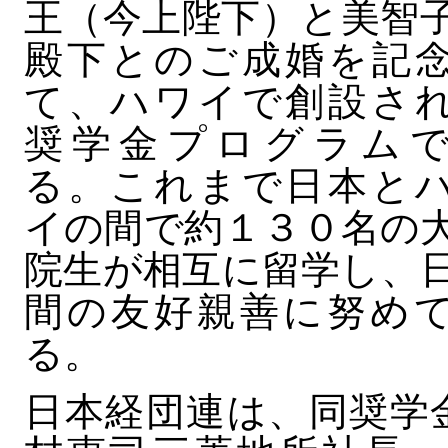
王（今上陛下）と美智
殿下とのご成婚を記
て、ハワイで創設さ
奨学金プログラム
る。これまで日本と
イの間で約１３０名の
院生が相互に留学し、
間の友好親善に努め
る。
日本経団連は、同奨学