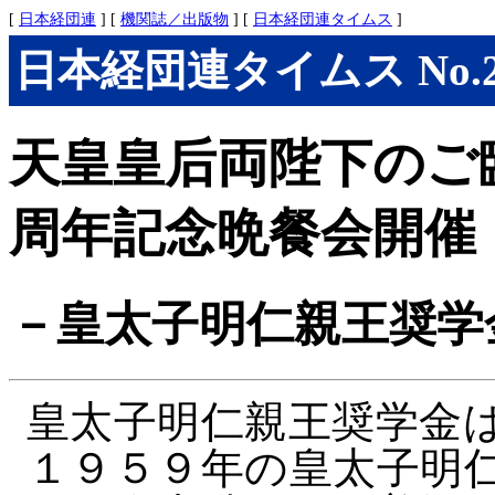
[
日本経団連
] [
機関誌／出版物
] [
日本経団連タイムス
]
日本経団連タイムス No.296
天皇皇后両陛下のご
周年記念晩餐会開催
－皇太子明仁親王奨学
皇太子明仁親王奨学金
１９５９年の皇太子明