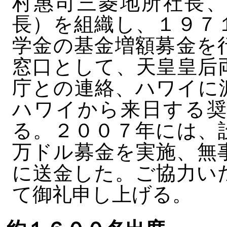
村惠司三菱地所社長、
長）を組織し、１９７
学金の基金増額募金を
窓口として、天皇皇后
庁との連絡、ハワイに
ハワイから来日する奨
る。２００７年には、
万ドル募金を実施、無
に送金した。ご協力い
て御礼申し上げる。