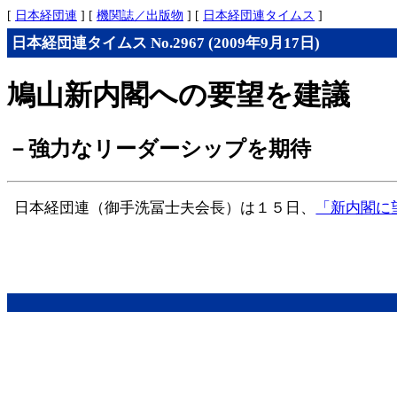
[
日本経団連
] [
機関誌／出版物
] [
日本経団連タイムス
]
日本経団連タイムス No.2967 (2009年9月17日)
鳩山新内閣への要望を建議
－強力なリーダーシップを期待
日本経団連（御手洗冨士夫会長）は１５日、
「新内閣に