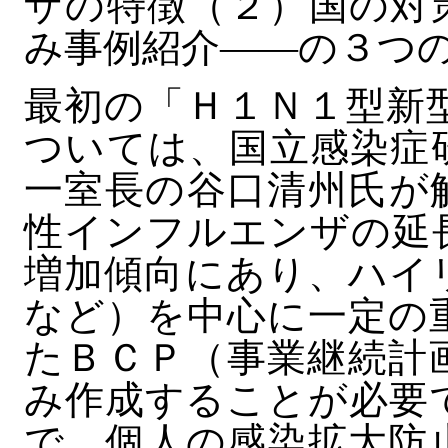
ザの特徴（２）国の対
み事例紹介――の３つ
最初の「Ｈ１Ｎ１型新
ついては、国立感染症
一室長の谷口清州氏が
性インフルエンザの延
増加傾向にあり、ハイ
など）を中心に一定の
たＢＣＰ（事業継続計
み作成することが必要
で、個人の感染拡大防