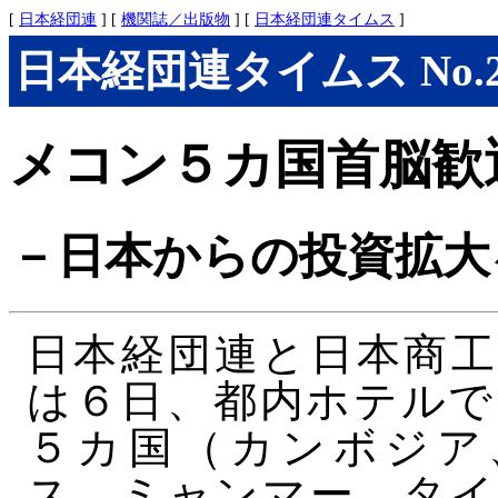
[
日本経団連
] [
機関誌／出版物
] [
日本経団連タイムス
]
日本経団連タイムス No.297
メコン５カ国首脳歓
－日本からの投資拡大
日本経団連と日本商工
は６日、都内ホテルで
５カ国（カンボジア
ス、ミャンマー、タイ