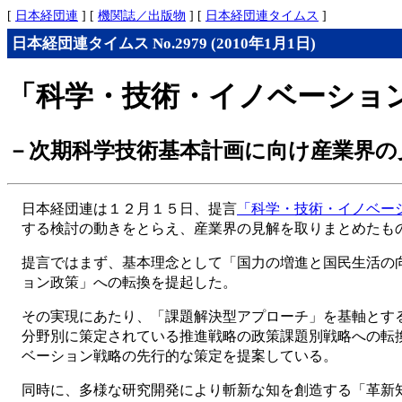
[
日本経団連
] [
機関誌／出版物
] [
日本経団連タイムス
]
日本経団連タイムス No.2979 (2010年1月1日)
「科学・技術・イノベーショ
－次期科学技術基本計画に向け産業界の
日本経団連は１２月１５日、提言
「科学・技術・イノベー
する検討の動きをとらえ、産業界の見解を取りまとめたも
提言ではまず、基本理念として「国力の増進と国民生活の
ョン政策」への転換を提起した。
その実現にあたり、「課題解決型アプローチ」を基軸とす
分野別に策定されている推進戦略の政策課題別戦略への転
ベーション戦略の先行的な策定を提案している。
同時に、多様な研究開発により斬新な知を創造する「革新