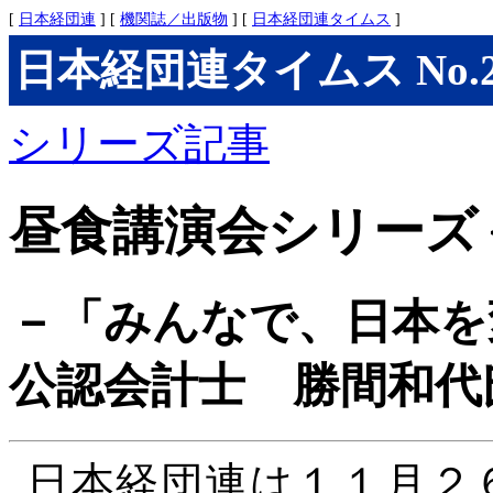
[
日本経団連
] [
機関誌／出版物
] [
日本経団連タイムス
]
日本経団連タイムス No.297
シリーズ記事
昼食講演会シリーズ
－「みんなで、日本を
公認会計士 勝間和代
日本経団連は１１月２