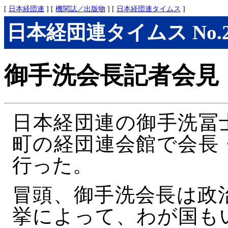
[
日本経団連
] [
機関誌／出版物
] [
日本経団連タイムス
]
日本経団連タイムス No.298
御手洗会長記者会見
日本経団連の御手洗冨
町の経団連会館で会長
行った。
冒頭、御手洗会長は政
挙によって、わが国も