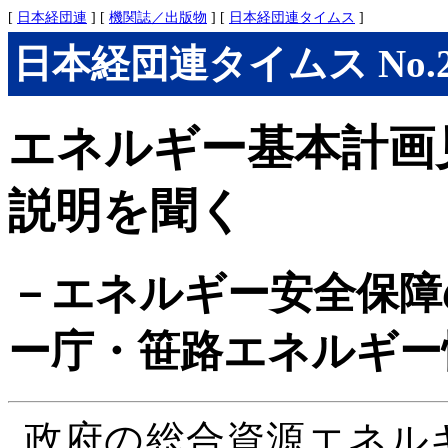
[
日本経団連
] [
機関誌／出版物
] [
日本経団連タイムス
]
日本経団連タイムス No.299
エネルギー基本計画
説明を聞く
－エネルギー安全保障
ー庁・笹路エネルギー
政府の総合資源エネル