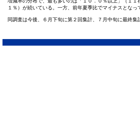
増減率の分布で、最も多いのは「１０．０％以上」（１１
１％）が続いている。一方、前年夏季比でマイナスとなっ
同調査は今後、６月下旬に第２回集計、７月中旬に最終集