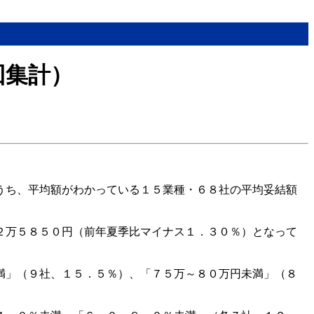
回集計）
うち、平均額がわかっている１５業種・６８社の平均妥結額
２万５８５０円（前年夏季比マイナス１．３０％）となって
満」（９社、１５．５％）、「７５万～８０万円未満」（８