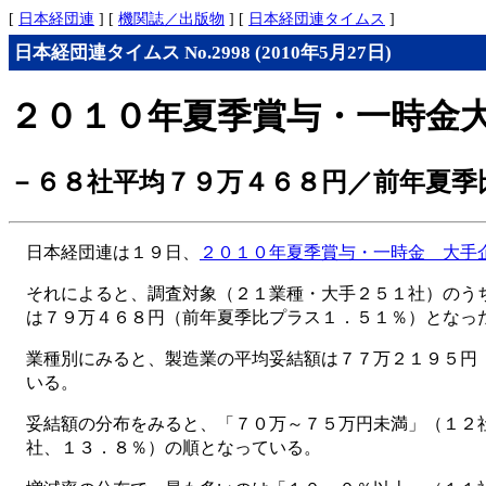
[
日本経団連
] [
機関誌／出版物
] [
日本経団連タイムス
]
日本経団連タイムス No.2998 (2010年5月27日)
２０１０年夏季賞与・一時金
－６８社平均７９万４６８円／前年夏季
日本経団連は１９日、
２０１０年夏季賞与・一時金 大手
それによると、調査対象（２１業種・大手２５１社）のう
は７９万４６８円（前年夏季比プラス１．５１％）となっ
業種別にみると、製造業の平均妥結額は７７万２１９５円
いる。
妥結額の分布をみると、「７０万～７５万円未満」（１２
社、１３．８％）の順となっている。