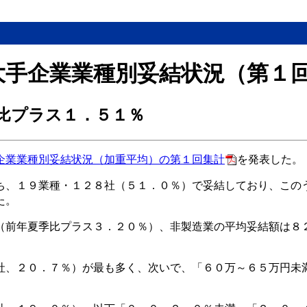
大手企業業種別妥結状況（第１
比プラス１．５１％
企業業種別妥結状況（加重平均）の第１回集計
を発表した。
ち、１９業種・１２８社（５１．０％）で妥結しており、この
た。
（前年夏季比プラス３．２０％）、非製造業の平均妥結額は８
社、２０．７％）が最も多く、次いで、「６０万～６５万円未