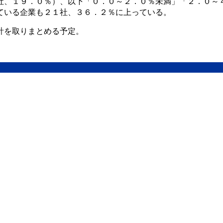
社、１９．０％）、以下「０．０～２．０％未満」「２．０～
ている企業も２１社、３６．２％に上っている。
計を取りまとめる予定。