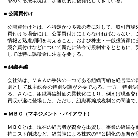
をめぐる法環境は、加速度的に複雑化してきている。
■ 公開買付け
公開買付けとは、不特定かつ多数の者に対して、取引市場
買付ける場合には、公開買付けによらなければならない。
情報と熟慮期間を与えること、および株主・一般投資家に
競合買付けなどについて新たに法令で規制するとともに、
しては特に課徴金に注意を要する。
■ 組織再編
会社法は、Ｍ＆Ａの手法の一つである組織再編を経営陣の
則として株主総会の特別決議が必要である。一方、特別決
る。さらに、組織再編対価の柔軟化により、例えば現金交
買収が遂に登場した。ただし、組織再編成税制との関連で
■ ＭＢＯ（マネジメント・バイアウト）
ＭＢＯとは、現在の経営者が資金を出資し、事業の継続を
持コスト削減など、経営陣による株式の非公開化の意向が