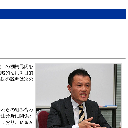
護士の棚橋元氏を
戦略的活用を目的
橋氏の説明は次の
それらの組み合わ
な法分野に関係す
しており、Ｍ＆Ａ