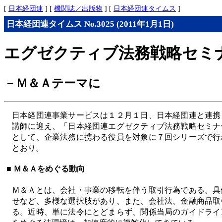
[
日本経団連
] [
機関誌／出版物
] [
日本経団連タイムス
]
日本経団連タイムス No.3025 (2011年1月1日)
エグゼクティブ法務戦略セミ
－Ｍ＆Ａテーマに
日本経団連事業サービスは１２月１日、日本経団連と連携
講師に迎え、「日本経団連エグゼクティブ法務戦略セミナ
として、企業法務に携わる役員を対象に７回シリーズで行
とおり。
■ Ｍ＆Ａをめぐる動向
Ｍ＆Ａとは、会社・事業の移転を伴う取引行為である。具
せなど、多様な選択肢があり、また、会社法、金融商品取
る。近時、単に法令にとどまらず、関係当局のガイドライ