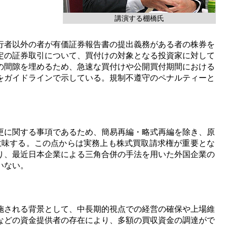
講演する棚橋氏
行者以外の者が有価証券報告書の提出義務がある者の株券を
定の証券取引について、買付けの対象となる投資家に対して
の間隙を埋めるため、急速な買付けや公開買付期間における
をガイドラインで示している。規制不遵守のペナルティーと
更に関する事項であるため、簡易再編・略式再編を除き、原
意味する。この点からは実務上も株式買取請求権が重要とな
り、最近日本企業による三角合併の手法を用いた外国企業の
いない。
施される背景として、中長期的視点での経営の確保や上場維
などの資金提供者の存在により、多額の買収資金の調達がで