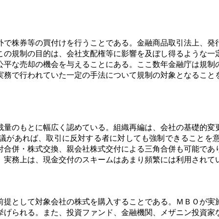
外で株券等の買付けを行うことである。金融商品取引法上、発
この規制の目的は、会社支配権等に影響を及ぼし得るような一
公平な売却の機会を与えることにある。ここ数年金融庁は規制
実務で行われていた一定の手法について規制の対象となること
裁量のもとに幅広く認めている。組織再編は、会社の基礎的変
議があれば、取引に反対する者に対しても強制できることを
付合併・株式交換、親会社株式交付による三角合併も可能であ
、実務上は、現金交付のスキームはあまり頻繁には利用されて
前提として対象会社の株式を購入することである。ＭＢＯが実
挙げられる。また、投資ファンド、金融機関、メザニン投資家