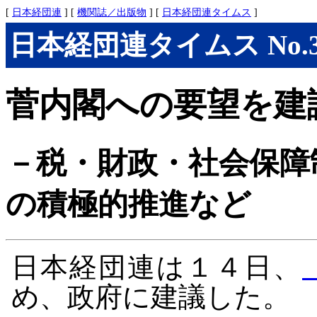
[
日本経団連
] [
機関誌／出版物
] [
日本経団連タイムス
]
日本経団連タイムス No.302
菅内閣への要望を建
－税・財政・社会保障
の積極的推進など
日本経団連は１４日、
め、政府に建議した。