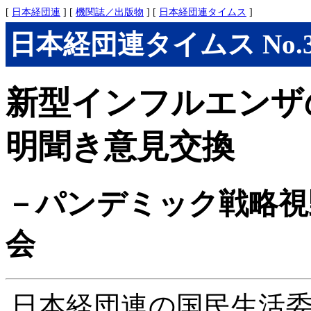
[
日本経団連
] [
機関誌／出版物
] [
日本経団連タイムス
]
日本経団連タイムス No.303
新型インフルエンザ
明聞き意見交換
－パンデミック戦略視
会
日本経団連の国民生活