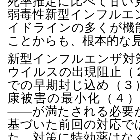
死率推定に比べて甘い
弱毒性新型インフルエ
イドラインの多くが機
ことからも、根本的な
新型インフルエンザ対
ウイルスの出現阻止（
での早期封じ込め（３
康被害の最小化（４）
――が満たされる必要
基づいた前回の対応で
た。対策に特効薬はな