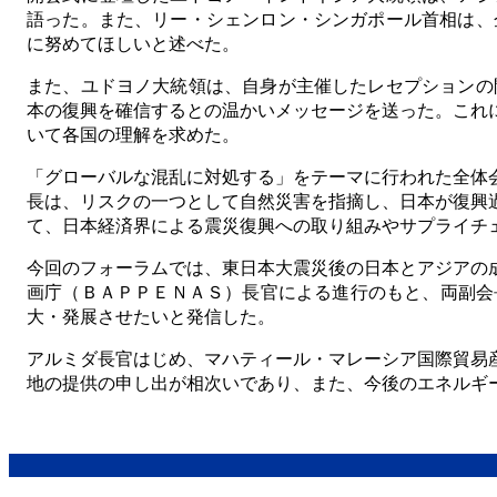
語った。また、リー・シェンロン・シンガポール首相は、
に努めてほしいと述べた。
また、ユドヨノ大統領は、自身が主催したレセプションの
本の復興を確信するとの温かいメッセージを送った。これ
いて各国の理解を求めた。
「グローバルな混乱に対処する」をテーマに行われた全体
長は、リスクの一つとして自然災害を指摘し、日本が復興
て、日本経済界による震災復興への取り組みやサプライチ
今回のフォーラムでは、東日本大震災後の日本とアジアの
画庁（ＢＡＰＰＥＮＡＳ）長官による進行のもと、両副会
大・発展させたいと発信した。
アルミダ長官はじめ、マハティール・マレーシア国際貿易
地の提供の申し出が相次いであり、また、今後のエネルギ