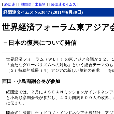
[
経団連
] [
機関誌／出版物
] [
経団連タイムス
]
経団連タイムス No.3047 (2011年6月30日)
世界経済フォーラム東アジア
－日本の復興について発信
世界経済フォーラム（ＷＥＦ）の東アジア会議が１２、
「新たなグローバリズムへの対応」という総合テーマのも
（３）持続的成長（４）アジアの新しい規範の追求――を
西田・小島両副会長が参加
経団連では、２月にＡＳＥＡＮミッションがインドネシア
と小島順彦副会長が参加し、４０カ国約６００人の政界、
に伝えた。
開会式に登壇したユドヨノ・インドネシア大統領は、アジ