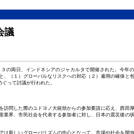
会議
１３の両日、インドネシアのジャカルタで開催された。今年
と、（１）グローバルなリスクへの対応（２）雇用の確保と
めぐって討議が行われた。
を訪問した際のユドヨノ大統領からの参加要請に応え、西田
産業界、市民社会を代表する参加者に対し、日本の震災後の
アは新しいグローバリズムの中心となって、市場や社会を開