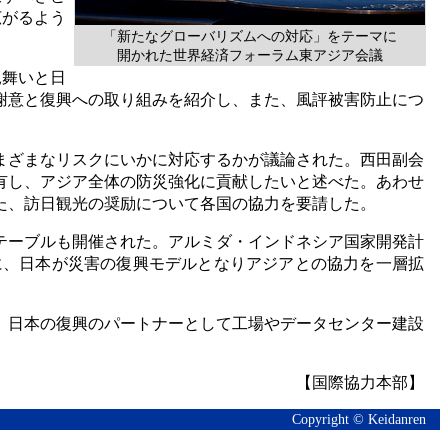
広がるよう
「新たなグローバリズムへの対応」をテーマに
開かれた世界経済フォーラム東アジア会議
見舞いと日
謝意と復興への取り組みを紹介し、また、風評被害防止につ
まざまなリスクにいかに対応するかが議論された。西田副会
有し、アジア全体の防災強化に貢献したいと述べた。あわせ
た、訪日観光の奨励について各国の協力を要請した。
テーブルも開催された。アルミダ・インドネシア国家開発計
に、日本が災害の復興モデルとなりアジアとの協力を一層拡
、日本の復興のパートナーとして工場やデータセンター建設
【国際協力本部】
Copyright © Keidanren