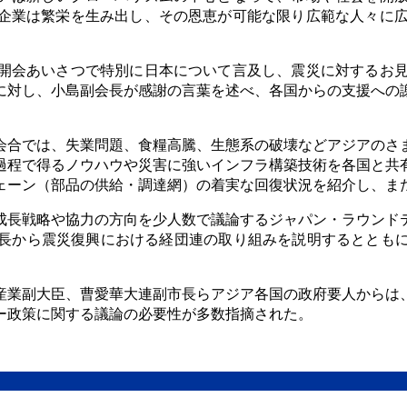
企業は繁栄を生み出し、その恩恵が可能な限り広範な人々に
開会あいさつで特別に日本について言及し、震災に対するお
に対し、小島副会長が感謝の言葉を述べ、各国からの支援への
会合では、失業問題、食糧高騰、生態系の破壊などアジアのさ
過程で得るノウハウや災害に強いインフラ構築技術を各国と共
ェーン（部品の供給・調達網）の着実な回復状況を紹介し、ま
成長戦略や協力の方向を少人数で議論するジャパン・ラウンド
長から震災復興における経団連の取り組みを説明するととも
産業副大臣、曹愛華大連副市長らアジア各国の政府要人からは
ー政策に関する議論の必要性が多数指摘された。