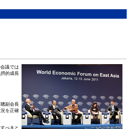
の会議では
包摂的成長
厚聰副会長
状況を正確
放すべきと