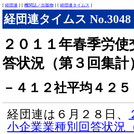
[
経団連
] [
機関誌／出版物
] [
経団連タイムス
]
経団連タイムス No.3048 
２０１１年春季労使
答状況（第３回集計
－４１２社平均４２５
経団連は６月２８日、
小企業業種別回答状況