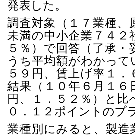
発表した。
調査対象（１７業種、
未満の中小企業７４２
５％）で回答（了承・
うち平均額がわかって
５９円、賃上げ率１．
結果（１０年６月１６
円、１．５２％）と比
０．１２ポイントのプ
業種別にみると、製造