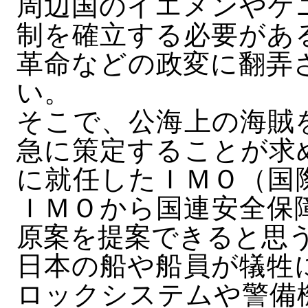
周辺国のイエメンやケ
制を確立する必要があ
革命などの政変に翻弄
い。
そこで、公海上の海賊
急に策定することが求
に就任したＩＭＯ（国
ＩＭＯから国連安全保
原案を提案できると思
日本の船や船員が犠牲
ロックシステムや警備