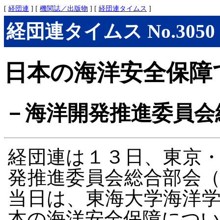
[
経団連
] [
機関誌／出版物
] [
経団連タイムス
]
経団連タイムス No.3050 (
日本の海洋安全保障
－海洋開発推進委員会
経団連は１３日、東京
発推進委員会総合部会
当日は、東海大学海洋
本の海洋安全保障につ