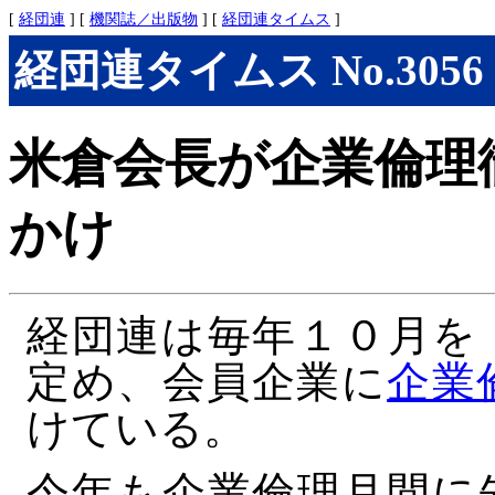
[
経団連
] [
機関誌／出版物
] [
経団連タイムス
]
経団連タイムス No.3056 (
米倉会長が企業倫理
かけ
経団連は毎年１０月を
定め、会員企業に
企業
けている。
今年も企業倫理月間に