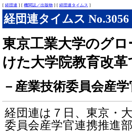
[
経団連
] [
機関誌／出版物
] [
経団連タイムス
]
経団連タイムス No.3056 (
東京工業大学のグロ
けた大学院教育改革
－産業技術委員会産学
経団連は７日、東京・
委員会産学官連携推進