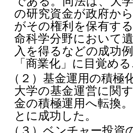
である。同法は、大
の研究資金が政府か
がその権利を保有す
命科学分野において
入を得るなどの成功
「商業化」に目覚める
（２）基金運用の積極
大学の基金運営に関
金の積極運用へ転換
とに成功した。
（３）ベンチャー投資