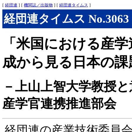
[
経団連
] [
機関誌／出版物
] [
経団連タイムス
]
経団連タイムス No.3063 (
「米国における産学
成から見る日本の課
－上山上智大学教授と
産学官連携推進部会
経団連の産業技術委員