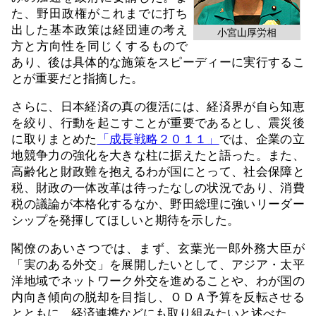
た、野田政権がこれまでに打ち
出した基本政策は経団連の考え
小宮山厚労相
方と方向性を同じくするもので
あり、後は具体的な施策をスピーディーに実行するこ
とが重要だと指摘した。
さらに、日本経済の真の復活には、経済界が自ら知恵
を絞り、行動を起こすことが重要であるとし、震災後
に取りまとめた
「成長戦略２０１１」
では、企業の立
地競争力の強化を大きな柱に据えたと語った。また、
高齢化と財政難を抱えるわが国にとって、社会保障と
税、財政の一体改革は待ったなしの状況であり、消費
税の議論が本格化するなか、野田総理に強いリーダー
シップを発揮してほしいと期待を示した。
閣僚のあいさつでは、まず、玄葉光一郎外務大臣が
「実のある外交」を展開したいとして、アジア・太平
洋地域でネットワーク外交を進めることや、わが国の
内向き傾向の脱却を目指し、ＯＤＡ予算を反転させる
とともに、経済連携などにも取り組みたいと述べた。