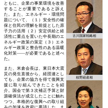
ともに、企業の事業環境を改善
することが重要であると訴え
た。また、エネルギー・環境問
題について、（１）安全性の確
保と住民の理解を前提とした原
子力の活用（２）安定供給と経
古川国家戦略相
済性に重点を置いた中長期のエ
ネルギー政策の策定（３）エネ
ルギー政策と整合性のある温暖
化対策――が必要であると述べ
た。
また、米倉会長は、東日本大震
災の発生直後から、経団連とし
枝野経産相
ても、企業の協力を得て復興支
援に取り組んできたことを紹
介。国会で第３次補正予算と財
源確保法が成立したことに触れ
つつ、本格的な復興への取り組
みの加速を政府に要請した。ま