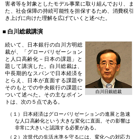
害者等を対象としたモデル事業に取り組んでおり、ま
た、社会保障の持続可能性を担保するため、消費税引
き上げに向けた理解を広げていくと述べた。
■ 白川総裁講演
続いて、日本銀行の白川方明総
裁が、「グローバリゼーション
と人口高齢化－日本の課題」と
題して講演した。白川総裁は、
中長期的なスパンで日本経済を
とらえ、日本が直面する課題や
そのもとでの中央銀行の課題に
白川日銀総裁
ついて述べた。その主なポイン
トは、次の５点である。
（１）日本経済はグローバリゼーションの進展と急速
な人口高齢化という大きな変化に直面。その影響は
非常に大きいと認識する必要がある。
（２）次世代の生活水準を守るには、変化への対応力