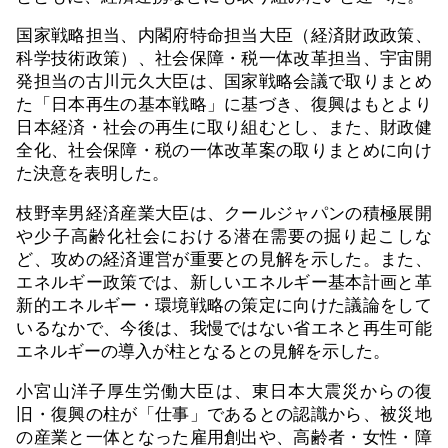
国家戦略担当、内閣府特命担当大臣（経済財政政策、
科学技術政策）、社会保障・税一体改革担当、宇宙開
発担当の古川元久大臣は、国家戦略会議で取りまとめ
た「日本再生の基本戦略」に基づき、復興はもとより
日本経済・社会の再生に取り組むとし、また、財政健
全化、社会保障・税の一体改革案の取りまとめに向け
た決意を表明した。
枝野幸男経済産業大臣は、クールジャパンの積極展開
や少子高齢化社会における潜在需要の掘り起こしな
ど、攻めの経済運営が重要との見解を示した。また、
エネルギー政策では、新しいエネルギー基本計画と革
新的エネルギー・環境戦略の策定に向けた議論をして
いるなかで、今後は、我慢ではない省エネと再生可能
エネルギーの導入が柱となるとの見解を示した。
小宮山洋子厚生労働大臣は、東日本大震災からの復
旧・復興の柱が「仕事」であるとの認識から、被災地
の産業と一体となった雇用創出や、高齢者・女性・障