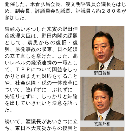
開催した。米倉弘昌会長、渡文明評議員会議長をはじ
め、副会長、評議員会副議長、評議員ら約２８０名が
参加した。
冒頭あいさつした来賓の野田佳
彦総理大臣は、野田内閣の課題
として、震災からの復旧・復
興、原発事故の収束、日本経済
の立て直しを挙げた。また、高
いレベルの経済連携の一環とし
て、ＴＰＰについて国益をしっ
野田首相
かりと踏まえた対応をすること
や、社会保障・税の一体改革に
ついて、逃げずに、ぶれずに、
先送りせずに、しっかりと結論
を出していきたいと決意を語っ
た。
続いて、渡議長があいさつに立
玄葉外相
ち、東日本大震災からの復興と