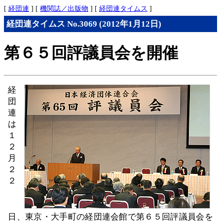
[
経団連
] [
機関誌／出版物
] [
経団連タイムス
]
経団連タイムス No.3069 (2012年1月12日)
第６５回評議員会を開催
経
団
連
は
１
２
月
２
２
日、東京・大手町の経団連会館で第６５回評議員会を