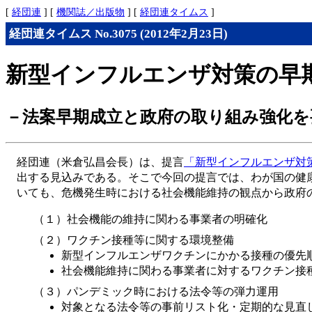
[
経団連
] [
機関誌／出版物
] [
経団連タイムス
]
経団連タイムス No.3075 (2012年2月23日)
新型インフルエンザ対策の早
－法案早期成立と政府の取り組み強化を
経団連（米倉弘昌会長）は、提言
「新型インフルエンザ対
出する見込みである。そこで今回の提言では、わが国の健
いても、危機発生時における社会機能維持の観点から政府
（１）社会機能の維持に関わる事業者の明確化
（２）ワクチン接種等に関する環境整備
新型インフルエンザワクチンにかかる接種の優先
社会機能維持に関わる事業者に対するワクチン接
（３）パンデミック時における法令等の弾力運用
対象となる法令等の事前リスト化・定期的な見直