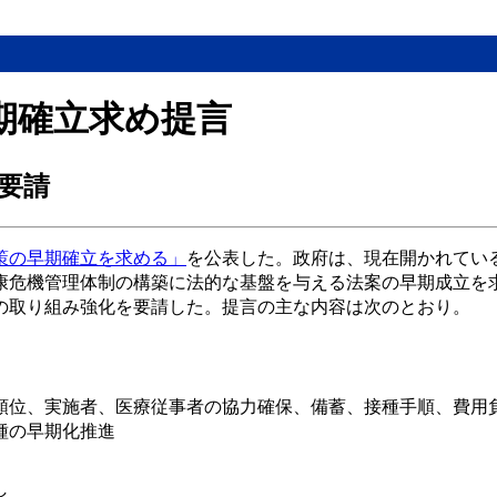
期確立求め提言
要請
策の早期確立を求める」
を公表した。政府は、現在開かれてい
康危機管理体制の構築に法的な基盤を与える法案の早期成立を
の取り組み強化を要請した。提言の主な内容は次のとおり。
順位、実施者、医療従事者の協力確保、備蓄、接種手順、費用
種の早期化推進
し