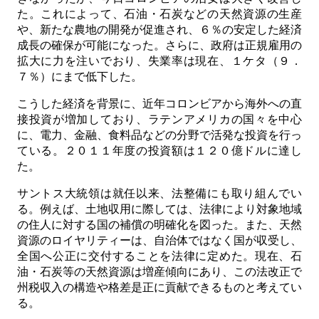
た。これによって、石油・石炭などの天然資源の生産
や、新たな農地の開発が促進され、６％の安定した経済
成長の確保が可能になった。さらに、政府は正規雇用の
拡大に力を注いでおり、失業率は現在、１ケタ（９．
７％）にまで低下した。
こうした経済を背景に、近年コロンビアから海外への直
接投資が増加しており、ラテンアメリカの国々を中心
に、電力、金融、食料品などの分野で活発な投資を行っ
ている。２０１１年度の投資額は１２０億ドルに達し
た。
サントス大統領は就任以来、法整備にも取り組んでい
る。例えば、土地収用に際しては、法律により対象地域
の住人に対する国の補償の明確化を図った。また、天然
資源のロイヤリティーは、自治体ではなく国が収受し、
全国へ公正に交付することを法律に定めた。現在、石
油・石炭等の天然資源は増産傾向にあり、この法改正で
州税収入の構造や格差是正に貢献できるものと考えてい
る。