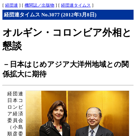
[
経団連
] [
機関誌／出版物
] [
経団連タイムス
]
経団連タイムス No.3077 (2012年3月8日)
オルギン・コロンビア外相と
懇談
－日本はじめアジア大洋州地域との関
係拡大に期待
経団連
日本コ
ロンビ
ア経済
委員会
（小島
順彦委