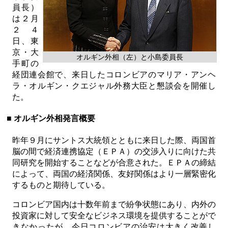
員長）
は２月
２４
日、東
京・大
オルギン外相（左）と小島委員長
手町の
経団連会館で、来日したコロンビアのマリア・アンヘ
ラ・オルギン・クエジャル外務大臣と懇談会を開催し
た。
■ オルギン外相発言概要
昨年９月にサントス大統領とともに来日した際、両国首
脳の間で経済連携協定（ＥＰＡ）の交渉入りに向けた共
同研究を開始することなどが合意された。ＥＰＡの締結
によって、両国の経済関係、友好関係はより一層緊密化
するものと期待している。
コロンビア国内は十数年前まで紛争状態にあり、内外の
投資家に対して安全なビジネス環境を提供することがで
きなかったが、今日コロンビアの治安は大きく改善し