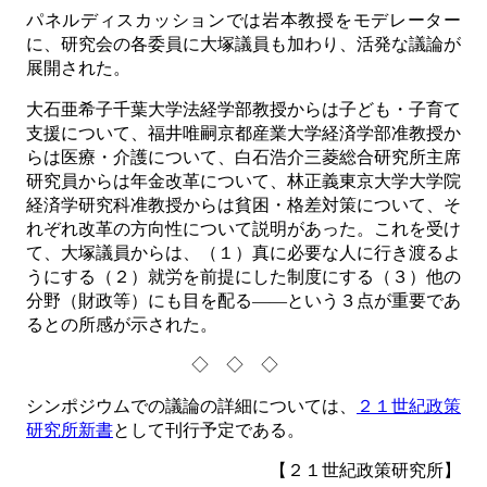
パネルディスカッションでは岩本教授をモデレーター
に、研究会の各委員に大塚議員も加わり、活発な議論が
展開された。
大石亜希子千葉大学法経学部教授からは子ども・子育て
支援について、福井唯嗣京都産業大学経済学部准教授か
らは医療・介護について、白石浩介三菱総合研究所主席
研究員からは年金改革について、林正義東京大学大学院
経済学研究科准教授からは貧困・格差対策について、そ
れぞれ改革の方向性について説明があった。これを受け
て、大塚議員からは、（１）真に必要な人に行き渡るよ
うにする（２）就労を前提にした制度にする（３）他の
分野（財政等）にも目を配る――という３点が重要であ
るとの所感が示された。
◇◇◇
シンポジウムでの議論の詳細については、
２１世紀政策
研究所新書
として刊行予定である。
【２１世紀政策研究所】