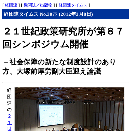
[
経団連
] [
機関誌／出版物
] [
経団連タイムス
]
経団連タイムス No.3077 (2012年3月8日)
２１世紀政策研究所が第８７
回シンポジウム開催
－社会保障の新たな制度設計のあり
方、大塚前厚労副大臣迎え論議
経
団
連
の
２
１
世