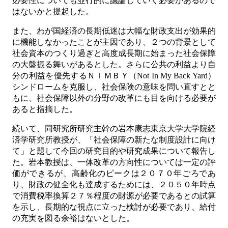
必要性についても並行的に議論していく必要があるので
はないかと提起した。
また、わが国経済の長期低迷は大幅な財政支出が効果的
に機能しなかったことが主因であり、２つの背景として
社会資本のつくり過ぎと高度成長期に始まった社会保障
の大盤振る舞いがあるとした。さらに公共の利益より自
分の利益を優先するＮＩＭＢＹ（Not In My Back Yard）
シンドロームを克服し、社会保険の意味を問い直すとと
もに、社会保障以外の分野の改革にも目を向ける必要が
あると指摘した。
続いて、同研究所研究主幹の岩本康志東京大学大学院経
済学研究所教授が、「社会保障の新たな制度設計に向け
て」と題して今回の研究目的や研究成果について報告し
た。岩本教授は、一体改革の方向性については一定の評
価ができるが、高齢化のピークは２０７０年ごろであ
り、財政の健全化も達成するためには、２０５０年時点
で消費税率換算２７％程度の財源が必要であるとの試算
を示し、長期的な視点に立った検討が必要であり、給付
の充実を図る余裕はないとした。