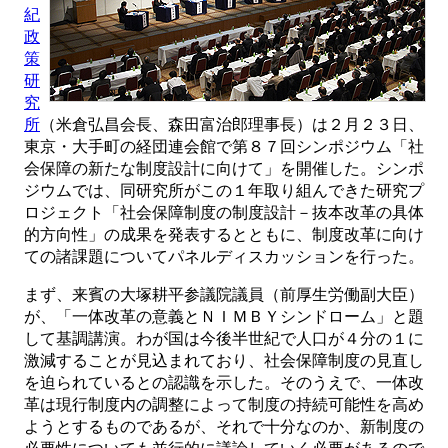
紀
政
策
研
究
所
（米倉弘昌会長、森田富治郎理事長）は２月２３日、
東京・大手町の経団連会館で第８７回シンポジウム「社
会保障の新たな制度設計に向けて」を開催した。シンポ
ジウムでは、同研究所がこの１年取り組んできた研究プ
ロジェクト「社会保障制度の制度設計－抜本改革の具体
的方向性」の成果を発表するとともに、制度改革に向け
ての諸課題についてパネルディスカッションを行った。
まず、来賓の大塚耕平参議院議員（前厚生労働副大臣）
が、「一体改革の意義とＮＩＭＢＹシンドローム」と題
して基調講演。わが国は今後半世紀で人口が４分の１に
激減することが見込まれており、社会保障制度の見直し
を迫られているとの認識を示した。そのうえで、一体改
革は現行制度内の調整によって制度の持続可能性を高め
ようとするものであるが、それで十分なのか、新制度の