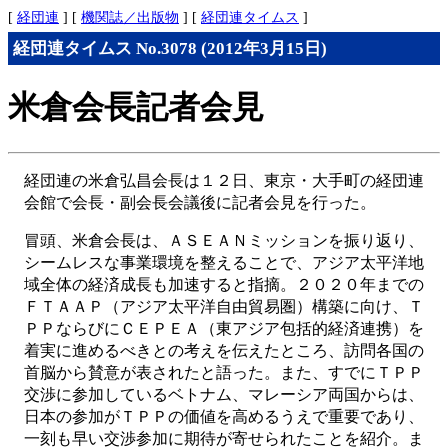
[
経団連
] [
機関誌／出版物
] [
経団連タイムス
]
経団連タイムス No.3078 (2012年3月15日)
米倉会長記者会見
経団連の米倉弘昌会長は１２日、東京・大手町の経団連
会館で会長・副会長会議後に記者会見を行った。
冒頭、米倉会長は、ＡＳＥＡＮミッションを振り返り、
シームレスな事業環境を整えることで、アジア太平洋地
域全体の経済成長も加速すると指摘。２０２０年までの
ＦＴＡＡＰ（アジア太平洋自由貿易圏）構築に向け、Ｔ
ＰＰならびにＣＥＰＥＡ（東アジア包括的経済連携）を
着実に進めるべきとの考えを伝えたところ、訪問各国の
首脳から賛意が表されたと語った。また、すでにＴＰＰ
交渉に参加しているベトナム、マレーシア両国からは、
日本の参加がＴＰＰの価値を高めるうえで重要であり、
一刻も早い交渉参加に期待が寄せられたことを紹介。ま