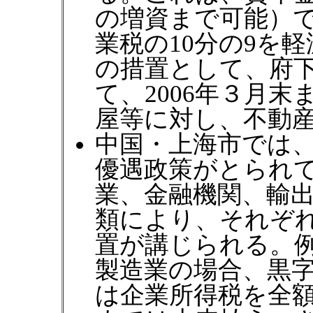
の増資まで可能）
業税の10分の9を
の措置として、府
て、2006年３月
屋等に対し、不動産
中国・上海市では
優遇政策がとられ
業、金融機関、輸
類により、それぞ
置が講じられる。例
製造業の場合、黒字
は企業所得税を全額