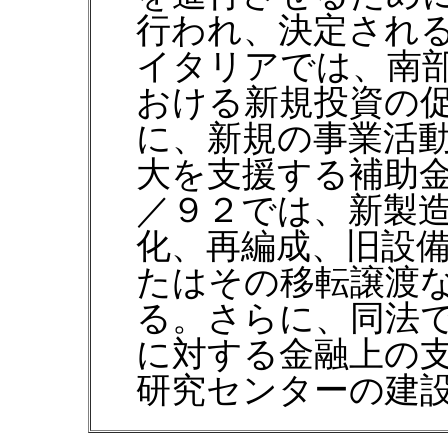
行われ、決定され
イタリアでは、南
おける新規投資の
に、新規の事業活
大を支援する補助
／９２では、新製
化、再編成、旧設
たはその移転譲渡
る。さらに、同法
に対する金融上の
研究センターの建