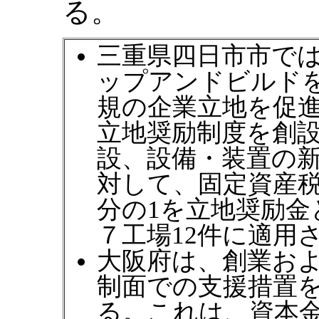
る。
三重県四日市市で
ップアンドビルド
規の企業立地を促進
立地奨励制度を創
設、設備・装置の
対して、固定資産税
分の1を立地奨励
７工場12件に適用
大阪府は、創業お
制面での支援措置を
る。これは、資本金1