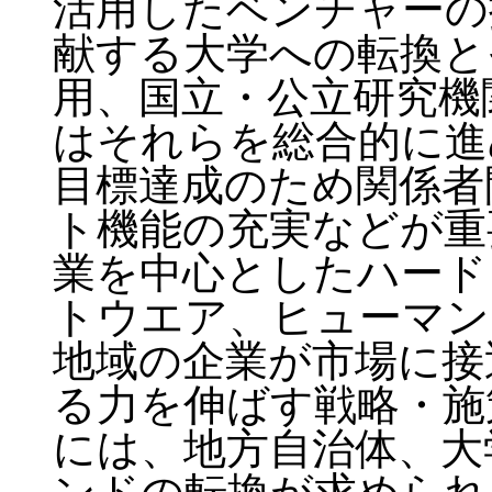
活用したベンチャーの
献する大学への転換と
用、国立・公立研究機
はそれらを総合的に進
目標達成のため関係者
ト機能の充実などが重
業を中心としたハード
トウエア、ヒューマン
地域の企業が市場に接
る力を伸ばす戦略・施
には、地方自治体、大