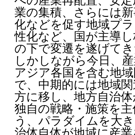
への産業再配置、安定
業の集積、さらには新
化などを促す地域プラ
性化など、国が主導し
の下で変遷を遂げてき
しかしながら今日、産
アジア各国を含む地域
で、中期的には地域関
方に移し、地方自治体
独自の戦略・施策を主
う、パラダイムを大き
治体自体が地域に産業