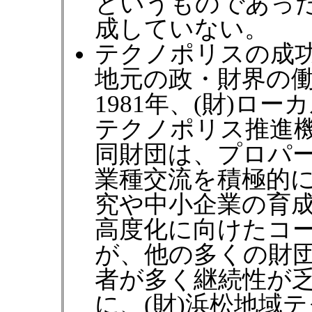
というものであっ
成していない。
テクノポリスの成
地元の政・財界の
1981年、(財)ロ
テクノポリス推進
同財団は、プロパ
業種交流を積極的
究や中小企業の育
高度化に向けたコ
が、他の多くの財
者が多く継続性が
に、(財)浜松地域