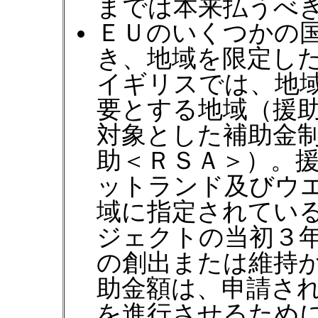
までは本来払うべき
ＥＵのいくつかの
き、地域を限定し
イギリスでは、地
要とする地域（援
対象とした補助金
助＜ＲＳＡ＞）。
ットランド及びウ
域に指定されてい
ジェクトの当初３
の創出または維持
助金額は、申請さ
を進行させるため