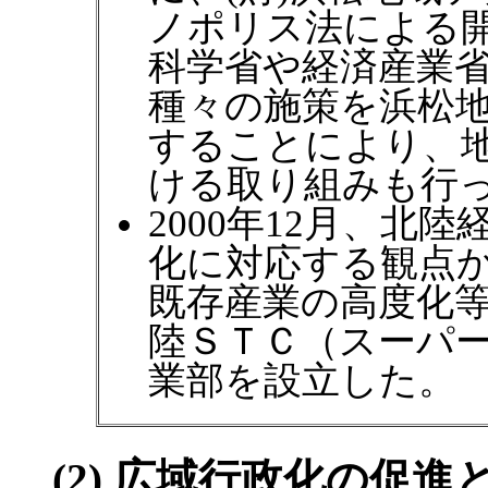
ノポリス法による
科学省や経済産業
種々の施策を浜松
することにより、
ける取り組みも行
2000年12月、北
化に対応する観点
既存産業の高度化
陸ＳＴＣ（スーパ
業部を設立した。
(2) 広域行政化の促