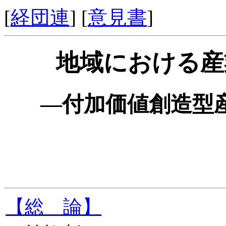
[
経団連
] [
意見書
]
地域における産
―付加価値創造型
【総 論】