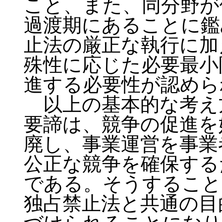
こと、また、同分野が
過渡期にあることに鑑
止法の厳正な執行に加
殊性に応じた必要最小
進する必要性が認めら
以上の基本的な考え
要諦は、競争の促進を
廃し、事業運営を事業
公正な競争を確保する
である。そうすること
独占禁止法と共通の目