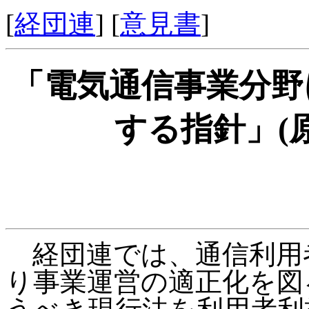
[
経団連
] [
意見書
]
「電気通信事業分野
する指針」(
経団連では、通信利用
り事業運営の適正化を図