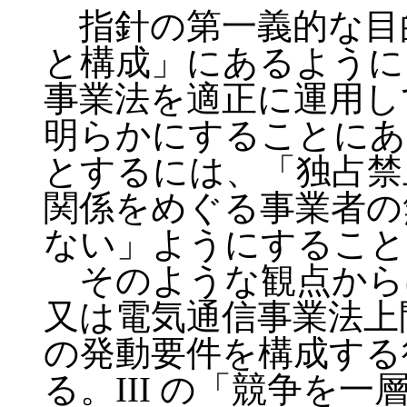
指針の第一義的な目的
と構成」にあるように
事業法を適正に運用し
明らかにすることにあ
とするには、「独占禁
関係をめぐる事業者の
ない」ようにすること
そのような観点からは
又は電気通信事業法上
の発動要件を構成する
る。III の「競争を