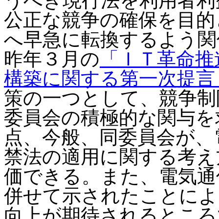
うべき現行法を利用者利
公正な競争の確保を目的
へ早急に転換するよう関
昨年３月の
「ＩＴ革命推
構築に関する第一次提言
策の一つとして、競争制
委員会の積極的な関与を
点、今般、同委員会が、
禁法の適用に関する考え
価できる。また、電気通
併せて示されたことによ
向上が期待されるところ