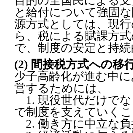
目的の全国民による支
と給付について強固な
源方式としては、現行
ら、税による賦課方式
で、制度の安定と持続
(2) 間接税方式への移
少子高齢化が進む中に
営するためには、
1. 現役世代だけで
で制度を支えていくこ
2. 働き方に中立な