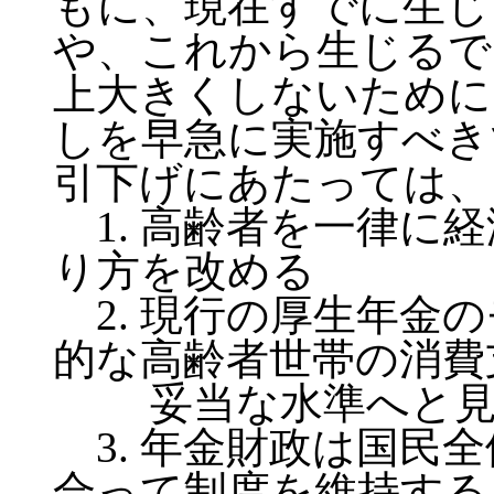
もに、現在すでに生じ
や、これから生じるで
上大きくしないために
しを早急に実施すべき
引下げにあたっては、
1. 高齢者を一律に
り方を改める
2. 現行の厚生年金
的な高齢者世帯の消費
妥当な水準へと見
3. 年金財政は国民
合って制度を維持する