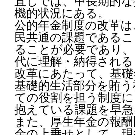
直しでは、中長期的な
機的状況にある。
公的年金制度の改革は
民共通の課題であるこ
ることが必要であり、
代に理解・納得される
改革にあたって、基礎
基礎的生活部分を賄う
ての役割を担う制度に
抱えている課題を早急
また、厚生年金の報酬
金の上乗せとして、現