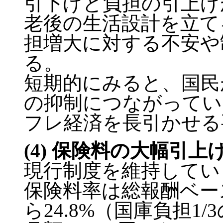
引下げと負担の引上げ
老後の生活設計を立て
担増大に対する不安や
る。
短期的にみると、国民
の抑制につながってい
フレ経済を長引かせる
(4) 保険料の大幅引
現行制度を維持してい
保険料率は総報酬ベースで
ら24.8%（国庫負担1