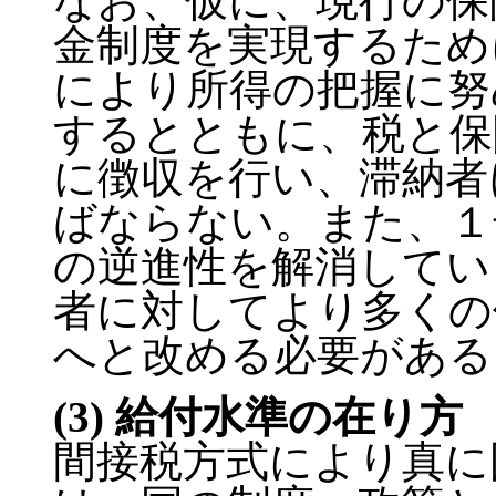
なお、仮に、現行の保
金制度を実現するため
により所得の把握に努
するとともに、税と保
に徴収を行い、滞納者
ばならない。また、１
の逆進性を解消してい
者に対してより多くの
へと改める必要がある
(3) 給付水準の在り方
間接税方式により真に