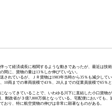
伴って経済成長に相関するような動きであったが、最近は技術
までの間に、貨物の量は13％しか伸びていない。
されているが、ＪＲ貨物は1983年当時から35％も減少してい
10両までの車両規模で43％、20人までの従業員規模で65
になってきていることで、いわゆる川下に直結した小口貨物が
00万個、郵政省が３億7,800万個となっている。宅配便におい
ており、特に航空貨物の伸びは非常に顕著なものがある。