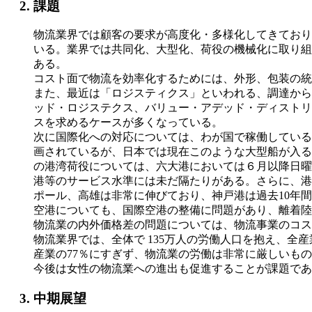
課題
物流業界では顧客の要求が高度化・多様化してきており
いる。業界では共同化、大型化、荷役の機械化に取り組
ある。
コスト面で物流を効率化するためには、外形、包装の統
また、最近は「ロジスティクス」といわれる、調達から
ッド・ロジステクス、バリュー・アデッド・ディストリ
スを求めるケースが多くなっている。
次に国際化への対応については、わが国で稼働している
画されているが、日本では現在このような大型船が入る
の港湾荷役については、六大港においては６月以降日曜
港等のサービス水準には未だ隔たりがある。さらに、港
ポール、高雄は非常に伸びており、神戸港は過去10年間
空港についても、国際空港の整備に問題があり、離着陸
物流業の内外価格差の問題については、物流事業のコス
物流業界では、全体で 135万人の労働人口を抱え、全産
産業の77％にすぎず、物流業の労働は非常に厳しいも
今後は女性の物流業への進出も促進することが課題であ
中期展望