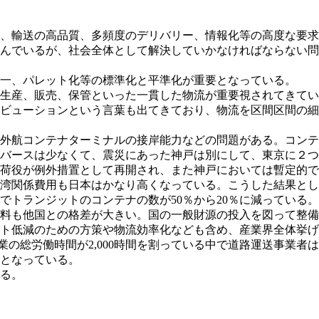
、輸送の高品質、多頻度のデリバリー、情報化等の高度な要求
んでいるが、社会全体として解決していかなければならない問
一、パレット化等の標準化と平準化が重要となっている。
生産、販売、保管といった一貫した物流が重要視されてきてい
ビューションという言葉も出てきており、物流を区間区間の細
外航コンテナターミナルの接岸能力などの問題がある。コンテ
バースは少なくて、震災にあった神戸は別にして、東京に２つ
荷役が例外措置として再開され、また神戸においては暫定的で
湾関係費用も日本はかなり高くなっている。こうした結果とし
でトランジットのコンテナの数が50％から20％に減っている。
料も他国との格差が大きい。国の一般財源の投入を図って整備
ト低減のための方策や物流効率化なども含め、産業界全体挙げ
業の総労働時間が2,000時間を割っている中で道路運送事業者は
のとなっている。
る。