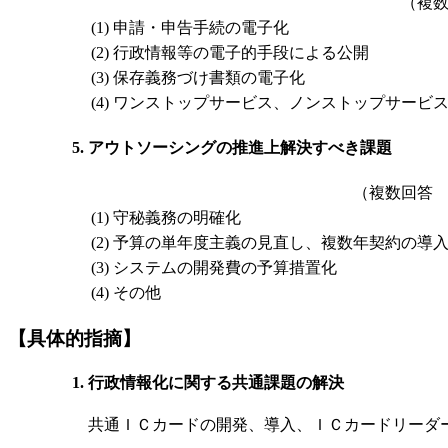
（複
(1)
申請・申告手続の電子化
(2)
行政情報等の電子的手段による公開
(3)
保存義務づけ書類の電子化
(4)
ワンストップサービス、ノンストップサービ
アウトソーシングの推進上解決すべき課題
（複数回答
(1)
守秘義務の明確化
(2)
予算の単年度主義の見直し、複数年契約の導
(3)
システムの開発費の予算措置化
(4)
その他
【具体的指摘】
行政情報化に関する共通課題の解決
共通ＩＣカードの開発、導入、ＩＣカードリーダ