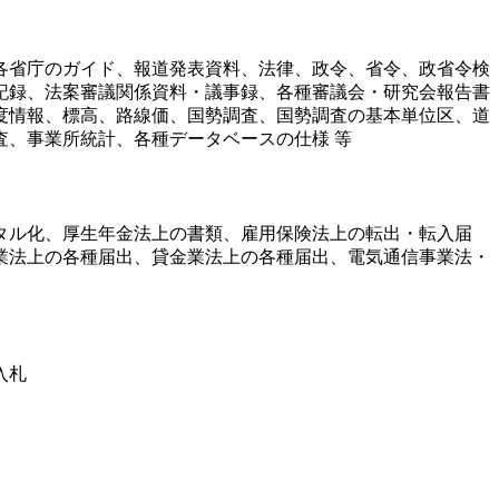
各省庁のガイド、報道発表資料、法律、政令、省令、政省令検
記録、法案審議関係資料・議事録、各種審議会・研究会報告書
度情報、標高、路線価、国勢調査、国勢調査の基本単位区、道
、事業所統計、各種データベースの仕様 等
タル化、厚生年金法上の書類、雇用保険法上の転出・転入届
業法上の各種届出、貸金業法上の各種届出、電気通信事業法・
入札