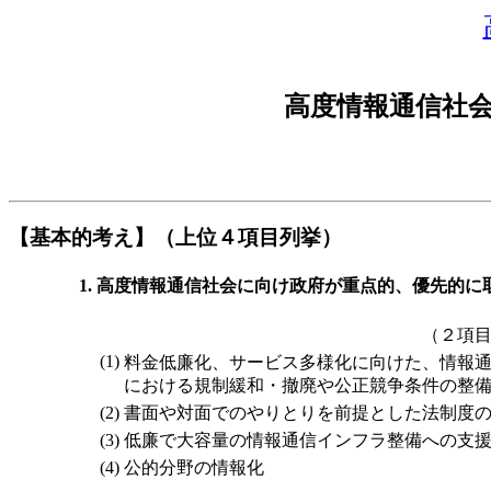
高度情報通信社
【基本的考え】（上位４項目列挙）
高度情報通信社会に向け政府が重点的、優先的に
（２項
(1)
料金低廉化、サービス多様化に向けた、情報
における規制緩和・撤廃や公正競争条件の整
(2)
書面や対面でのやりとりを前提とした法制度
(3)
低廉で大容量の情報通信インフラ整備への支
(4)
公的分野の情報化