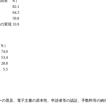
数回答 ％）
82.1
64.3
59.8
スの実現
33.9
 ％）
74.0
入
53.4
28.8
5.5
ーの普及、電子文書の原本性、申請者等の認証、手数料等の納付