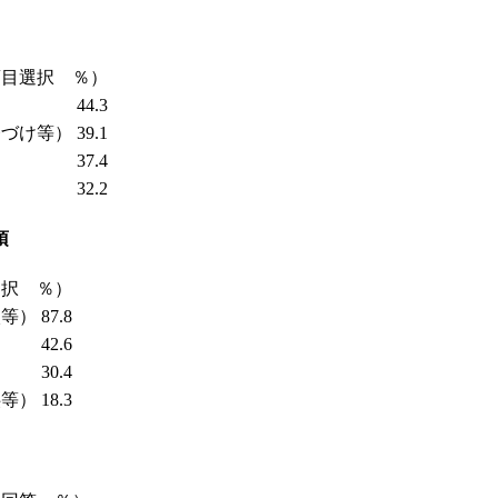
項目選択 ％）
44.3
務づけ等）
39.1
37.4
32.2
項
選択 ％）
入等）
87.8
42.6
30.4
供等）
18.3