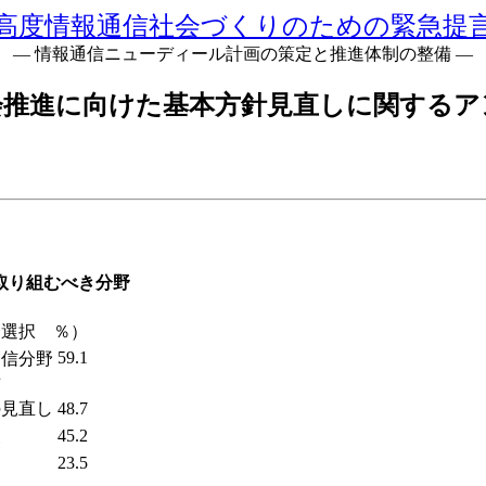
高度情報通信社会づくりのための緊急提
― 情報通信ニューディール計画の策定と推進体制の整備 ―
会推進に向けた基本方針見直しに関するア
取り組むべき分野
目選択 ％）
59.1
通信分野
備
の見直し
48.7
援
45.2
23.5