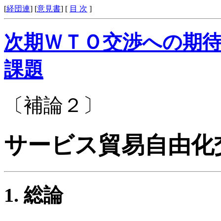
[
経団連
] [
意見書
] [
目 次
]
次期ＷＴＯ交渉への期
課題
〔補論２〕
サービス貿易自由化
総論