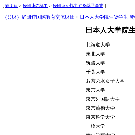
[
経団連
>
経団連の概要
>
経団連が協力する奨学事業
]
（公財）経団連国際教育交流財団
>
日本人大学院生奨学生 
日本人大学院生
北海道大学
東北大学
筑波大学
千葉大学
お茶の水女子大学
東京大学
東京外国語大学
東京藝術大学
東京科学大学
一橋大学